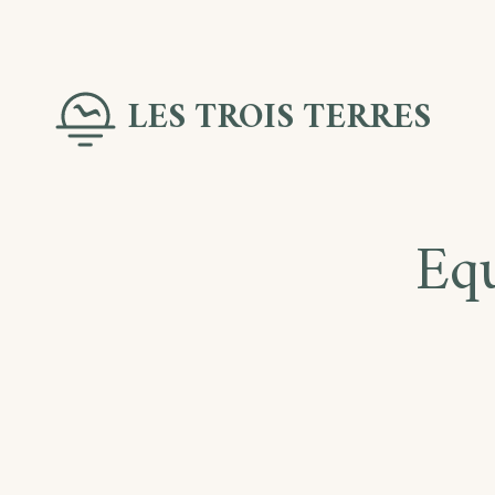
Skip
to
LES TROIS TERRES
content
Eq