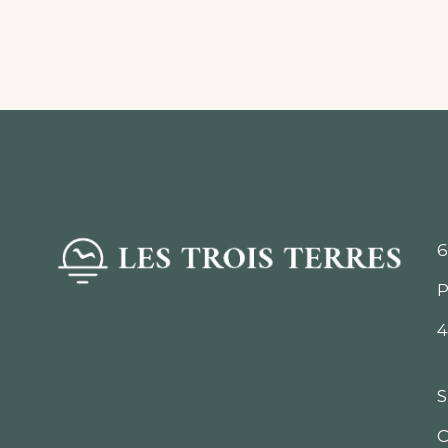
6
P
4
S
C