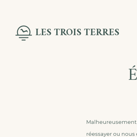
Skip
to
LES TROIS TERRES
content
É
Malheureusement, 
réessayer ou nous 